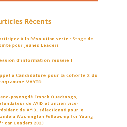
rticles Récents
articipez à la Révolution verte : Stage de
ointe pour Jeunes Leaders
𝗲𝘀𝘀𝗶𝗼𝗻 𝗱’𝗶𝗻𝗳𝗼𝗿𝗺𝗮𝘁𝗶𝗼𝗻 𝗿é𝘂𝘀𝘀𝗶𝗲 !
𝗽𝗽𝗲𝗹 à 𝗖𝗮𝗻𝗱𝗶𝗱𝗮𝘁𝘂𝗿𝗲 𝗽𝗼𝘂𝗿 𝗹𝗮 𝗰𝗼𝗵𝗼𝗿𝘁𝗲 𝟮 𝗱𝘂
𝗿𝗼𝗴𝗿𝗮𝗺𝗺𝗲 𝗩𝗔𝗬𝗜𝗗
end-payengdé Franck Ouedraogo,
ofondateur de AYID et ancien vice-
résident de AYID, sélectionné pour le
andela Washington Fellowship for Young
frican Leaders 2023