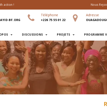
h action !
Nous Rejoi
Téléphone
Adresse
AYID-BF.ORG
+226 75 55 01 22
OUAGADOUGO
ROPOS
DISCUSSIONS
PROJETS
PROGRAMME V
R