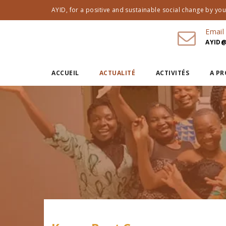
AYID, for a positive and sustainable social change by yout
Email
AYID@
ACCUEIL
ACTUALITÉ
ACTIVITÉS
A P