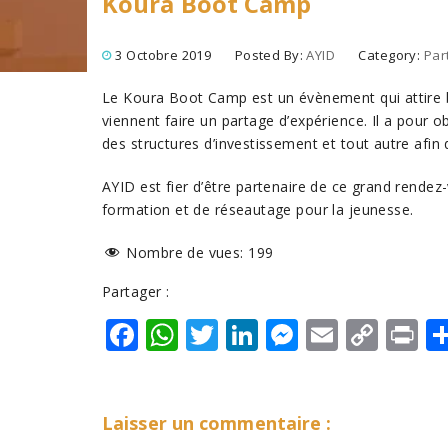
Koura Boot Camp
3 Octobre 2019
Posted By:
AYID
Category:
Par
Le Koura Boot Camp est un évènement qui attire 
viennent faire un partage d’expérience. Il a pour ob
des structures d’investissement et tout autre afin d
AYID est fier d’être partenaire de ce grand rendez
formation et de réseautage pour la jeunesse.
Nombre de vues:
199
Partager :
F
W
T
Li
M
E
C
P
a
h
w
n
e
m
o
ri
c
at
it
k
ss
ai
p
n
e
s
te
e
e
l
y
t
Laisser un commentaire
: