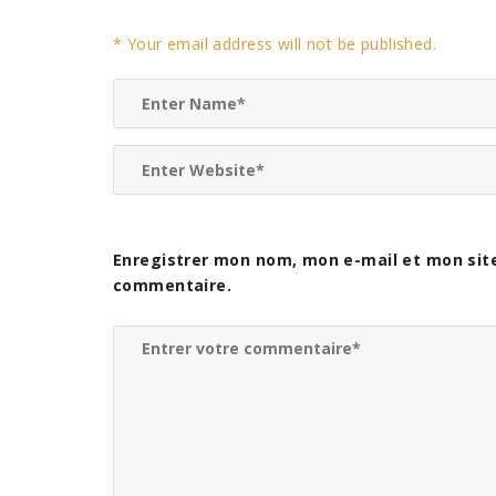
b
A
r
dI
n
Li
o
p
n
g
n
*
Your email address will not be published.
o
p
er
k
k
Enregistrer mon nom, mon e-mail et mon sit
commentaire.