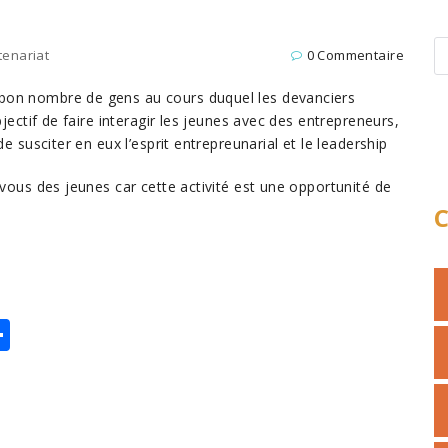
tenariat
0 Commentaire
bon nombre de gens au cours duquel les devanciers
jectif de faire interagir les jeunes avec des entrepreneurs,
e susciter en eux l’esprit entrepreunarial et le leadership
-vous des jeunes car cette activité est une opportunité de
C
P
ar
ta
g