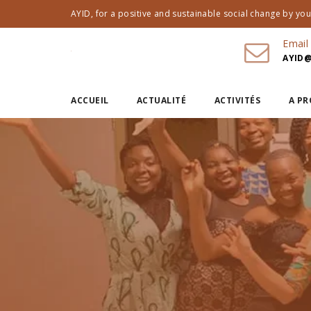
AYID, for a positive and sustainable social change by yout
Email
AYID@
ACCUEIL
ACTUALITÉ
ACTIVITÉS
A P