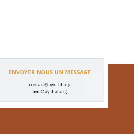
ENVOYER NOUS UN MESSAGE
contact@ayid-bf.org
ayid@ayid-bf.org