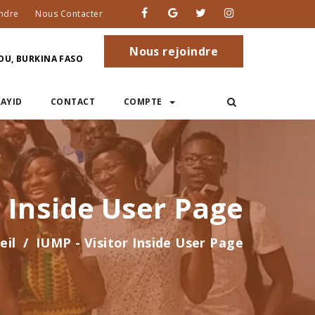
ndre
Nous Contacter
Nous rejoindre
U, BURKINA FASO
AYID
CONTACT
COMPTE
r Inside User Page
eil
IUMP - Visitor Inside User Page