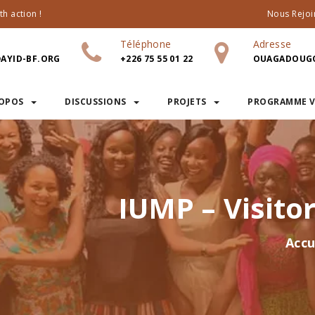
h action !
Nous Rejoi
Téléphone
Adresse
AYID-BF.ORG
+226 75 55 01 22
OUAGADOUGO
ROPOS
DISCUSSIONS
PROJETS
PROGRAMME V
IUMP – Visito
Accu